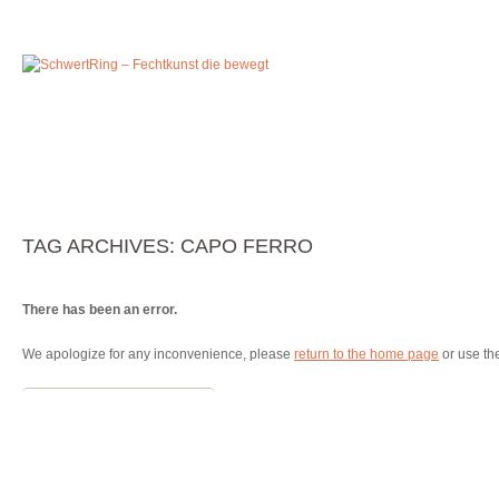
ÜBER UNS
NETZWERK
PUBLIKATIONEN
TRA
TAG ARCHIVES:
CAPO FERRO
There has been an error.
We apologize for any inconvenience, please
return to the home page
or use th